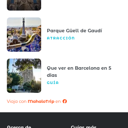
Parque Güell de Gaudí
ATRACCIÓN
Que ver en Barcelona en 5
dias
GUÍA
Viaja con
MahaloTrip
en
Acerca de
Guías más