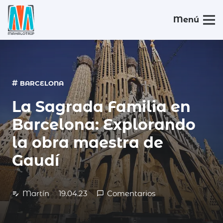
Menú
BARCELONA
La Sagrada Familia en
Barcelona: Explorando
la obra maestra de
Gaudí
Martín
19.04.23
Comentarios
edit_note
chat_bubble_outline