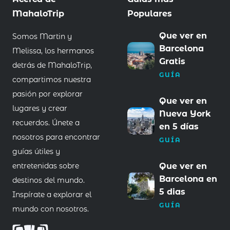
MahaloTrip
Populares
Que ver en
Somos Martin y
Barcelona
Melissa, los hermanos
Gratis
detrás de MahaloTrip,
GUÍA
compartimos nuestra
pasión por explorar
Que ver en
lugares y crear
Nueva York
recuerdos. Únete a
en 5 días
nosotros para encontrar
GUÍA
guías útiles y
entretenidas sobre
Que ver en
Barcelona en
destinos del mundo.
5 dias
Inspírate a explorar el
GUÍA
mundo con nosotros.